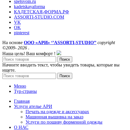
spetsvoin.ru
kadetskayaforma
КАДЕТСКАЯ-ФОРМА.РФ
ASSORTI-STUDIO.COM
VK
OK
pinterest
На основе
ООО «АРИ» ‘’ASSORTI-STUDIO’’
copyright
©2009- 2026
.
Наша цель! Ваш комфорт !
Поиск
Начните вводить текст, чтобы увидеть товары, которые вы
ищете.
Поиск
Меню
Тур-страны
Главная
Услуги ателье АРИ
Печать на одежде и аксессуарах
Машинная вышивка на заказ
Услуги по пошиву форменной одежды
О НАС