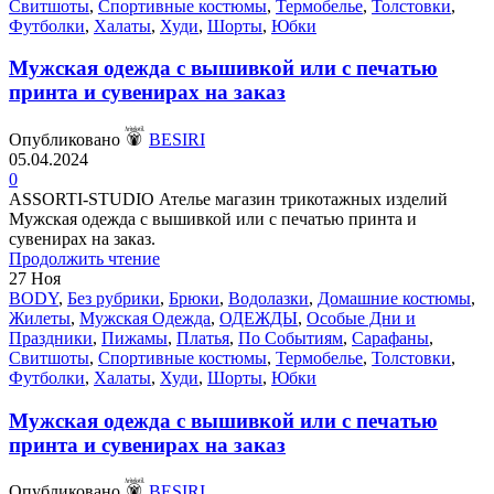
Свитшоты
,
Спортивные костюмы
,
Термобелье
,
Толстовки
,
Футболки
,
Халаты
,
Худи
,
Шорты
,
Юбки
Мужская одежда с вышивкой или с печатью
принта и сувенирах на заказ
Опубликовано
BESIRI
05.04.2024
0
ASSORTI-STUDIO Ателье магазин трикотажных изделий
Мужская одежда с вышивкой или с печатью принта и
сувенирах на заказ.
Продолжить чтение
27
Ноя
BODY
,
Без рубрики
,
Брюки
,
Водолазки
,
Домашние костюмы
,
Жилеты
,
Мужская Одежда
,
ОДЕЖДЫ
,
Особые Дни и
Праздники
,
Пижамы
,
Платья
,
По Событиям
,
Сарафаны
,
Свитшоты
,
Спортивные костюмы
,
Термобелье
,
Толстовки
,
Футболки
,
Халаты
,
Худи
,
Шорты
,
Юбки
Мужская одежда с вышивкой или с печатью
принта и сувенирах на заказ
Опубликовано
BESIRI