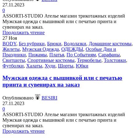
27.11.2023
0
ASSORTI-STUDIO Ателье магазин трикотажных изделий
Мужская одежда с вышивкой или с печатью принта и
сувенирах на заказ.
Продолжить чтение
27
Ноя
BODY
,
Без рубрики
,
Брюки
,
Водолазки
,
Домашние костюмы
,
Жилеты
,
Мужская Одежда
,
ОДЕЖДЫ
,
Особые Дни и
Праздники
,
Пижамы
,
Платья
,
По Событиям
,
Сарафаны
,
Свитшоты
,
Спортивные костюмы
,
Термобелье
,
Толстовки
,
Футболки
,
Халаты
,
Худи
,
Шорты
,
Юбки
Мужская одежда с вышивкой или с печатью
принта и сувенирах на заказ
Опубликовано
BESIRI
27.11.2023
0
ASSORTI-STUDIO Ателье магазин трикотажных изделий
Мужская одежда с вышивкой или с печатью принта и
сувенирах на заказ.
Продолжить чтение