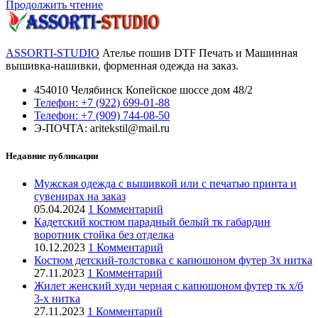
Продолжить чтение
ASSORTI-STUDIO
Ателье пошив DTF Печать и Машинная
вышивка-нашивки, форменная одежда на заказ.
454010 Челябинск Копейское шоссе дом 48/2
Телефон: +7 (922) 699-01-88
Телефон: +7 (909) 744-08-50
Э-ПОЧТА: aritekstil@mail.ru
Недавние публикации
Мужская одежда с вышивкой или с печатью принта и
сувенирах на заказ
05.04.2024
1 Комментарий
Кадетский костюм парадный белый тк габардин
воротник стойка без отделка
10.12.2023
1 Комментарий
Костюм детский-толстовка с капюшоном футер 3х нитка
27.11.2023
1 Комментарий
Жилет женский худи черная с капюшоном футер тк х/б
3-х нитка
27.11.2023
1 Комментарий