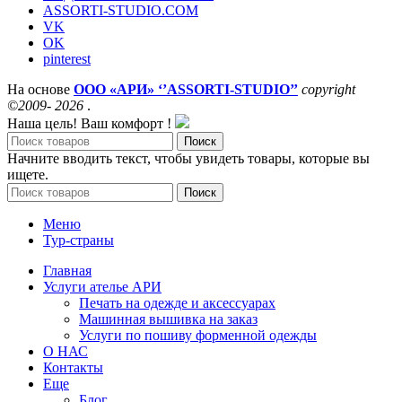
ASSORTI-STUDIO.COM
VK
OK
pinterest
На основе
ООО «АРИ» ‘’ASSORTI-STUDIO’’
copyright
©2009- 2026
.
Наша цель! Ваш комфорт !
Поиск
Начните вводить текст, чтобы увидеть товары, которые вы
ищете.
Поиск
Меню
Тур-страны
Главная
Услуги ателье АРИ
Печать на одежде и аксессуарах
Машинная вышивка на заказ
Услуги по пошиву форменной одежды
О НАС
Контакты
Еще
Блог