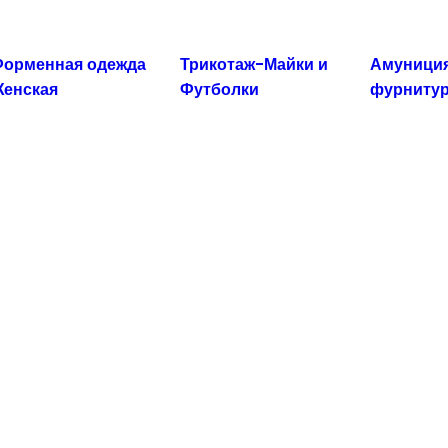
орменная одежда
Трикотаж-Майки и
Амуниция
енская
Футболки
фурниту