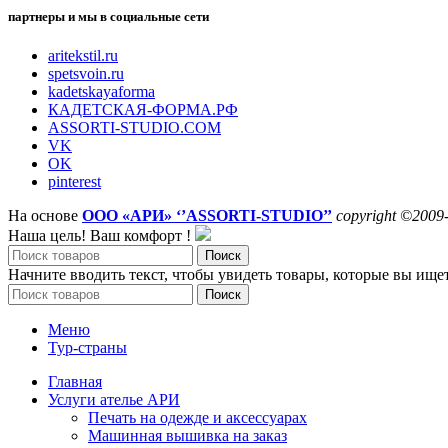
партнеры и мы в социальные сети
aritekstil.ru
spetsvoin.ru
kadetskayaforma
КАДЕТСКАЯ-ФОРМА.РФ
ASSORTI-STUDIO.COM
VK
OK
pinterest
На основе
ООО «АРИ» ‘’ASSORTI-STUDIO’’
copyright ©2009
Наша цель! Ваш комфорт !
Поиск
Начните вводить текст, чтобы увидеть товары, которые вы ищет
Поиск
Меню
Тур-страны
Главная
Услуги ателье АРИ
Печать на одежде и аксессуарах
Машинная вышивка на заказ