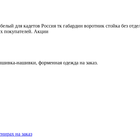
лый для кадетов Россия тк габардин воротник стойка без отдел
вых покупателей. Акции
ивка-нашивки, форменная одежда на заказ.
нирах на заказ