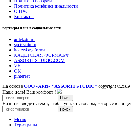
Политика возврата
Политика конфиденциальности
О НАС
Контакты
партнеры и мы в социальные сети
aritekstil.ru
spetsvoin.ru
kadetskayaforma
КАДЕТСКАЯ-ФОРМА.РФ
ASSORTI-STUDIO.COM
VK
OK
pinterest
На основе
ООО «АРИ» ‘’ASSORTI-STUDIO’’
copyright ©2009
Наша цель! Ваш комфорт !
Поиск
Начните вводить текст, чтобы увидеть товары, которые вы ищет
Поиск
Меню
Тур-страны