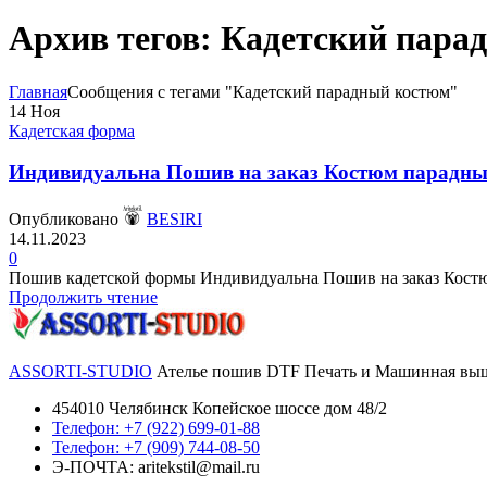
Архив тегов: Кадетский пара
Главная
Сообщения с тегами "Кадетский парадный костюм"
14
Ноя
Кадетская форма
Индивидуальна Пошив на заказ Костюм парадный 
Опубликовано
BESIRI
14.11.2023
0
Пошив кадетской формы Индивидуальна Пошив на заказ Костюм 
Продолжить чтение
ASSORTI-STUDIO
Ателье пошив DTF Печать и Машинная выши
454010 Челябинск Копейское шоссе дом 48/2
Телефон: +7 (922) 699-01-88
Телефон: +7 (909) 744-08-50
Э-ПОЧТА: aritekstil@mail.ru