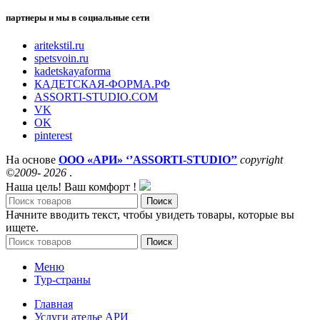
партнеры и мы в социальные сети
aritekstil.ru
spetsvoin.ru
kadetskayaforma
КАДЕТСКАЯ-ФОРМА.РФ
ASSORTI-STUDIO.COM
VK
OK
pinterest
На основе
ООО «АРИ» ‘’ASSORTI-STUDIO’’
copyright
©2009- 2026
.
Наша цель! Ваш комфорт !
Поиск
Начните вводить текст, чтобы увидеть товары, которые вы
ищете.
Поиск
Меню
Тур-страны
Главная
Услуги ателье АРИ