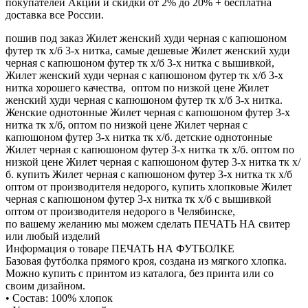
покупателей Акции и скидки от 2% до 20% + бесплатна
доставка все России.
пошив под заказ Жилет женский худи черная с капюшоном
футер тк х/б 3-х нитка, самые дешевые Жилет женский худи
черная с капюшоном футер тк х/б 3-х нитка с вышивкой,
Жилет женский худи черная с капюшоном футер тк х/б 3-х
нитка хорошего качества, оптом по низкой цене Жилет
женский худи черная с капюшоном футер тк х/б 3-х нитка.
Женские однотонные Жилет черная с капюшоном футер 3-х
нитка тк х/б, оптом по низкой цене Жилет черная с
капюшоном футер 3-х нитка тк х/б. детские однотонные
Жилет черная с капюшоном футер 3-х нитка тк х/б. оптом по
низкой цене Жилет черная с капюшоном футер 3-х нитка тк х/
б. купить Жилет черная с капюшоном футер 3-х нитка тк х/б
оптом от производителя недорого, купить хлопковые Жилет
черная с капюшоном футер 3-х нитка тк х/б с вышивкой
оптом от производителя недорого в Челябинске,
по вашему желанию мы можем сделать ПЕЧАТЬ НА свитер
или любый изделий
Информация о товаре ПЕЧАТЬ НА ФУТБОЛКЕ
Базовая футболка прямого кроя, создана из мягкого хлопка.
Можно купить с принтом из каталога, без принта или со
своим дизайном.
• Состав: 100% хлопок