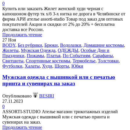
0
Купить или заказать Жилет женский худи черная с
капюшоном футер тк х/б 3-х нитка не дорога в Челябинске от
фирма АРИ ателье assorti-studio Товар под заказ для оптовых
покупателей Акции и скидки от 2% до 20% + бесплатна
доставка все России.
Продолжить чтение
27
Ноя
BODY
,
Без рубрики
,
Брюки
,
Водолазки
,
Домашние костюмы
,
Жилеты
,
Мужская Одежда
,
ОДЕЖДЫ
,
Особые Дни и
Праздники
,
Пижамы
,
Платья
,
По Событиям
,
Сарафаны
,
Свитшоты
,
Спортивные костюмы
,
Термобелье
,
Толстовки
,
Футболки
,
Халаты
,
Худи
,
Шорты
,
Юбки
Мужская одежда с вышивкой или с печатью
принта и сувенирах на заказ
Опубликовано
BESIRI
27.11.2023
0
ASSORTI-STUDIO Ателье магазин трикотажных изделий
Мужская одежда с вышивкой или с печатью принта и
сувенирах на заказ.
Продолжить чтение