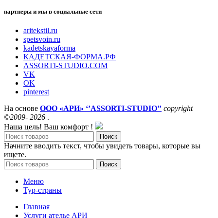
партнеры и мы в социальные сети
aritekstil.ru
spetsvoin.ru
kadetskayaforma
КАДЕТСКАЯ-ФОРМА.РФ
ASSORTI-STUDIO.COM
VK
OK
pinterest
На основе
ООО «АРИ» ‘’ASSORTI-STUDIO’’
copyright
©2009- 2026
.
Наша цель! Ваш комфорт !
Поиск
Начните вводить текст, чтобы увидеть товары, которые вы
ищете.
Поиск
Меню
Тур-страны
Главная
Услуги ателье АРИ