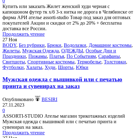
0
Купить или заказать Жилет женский худи черная с
капюшоном футер тк х/б 3-х нитка не дорога в Челябинске от
фирма АРИ ателье assorti-studio Товар под заказ для оптовых
покупателей Акции и скидки от 2% до 20% + бесплатна
доставка все России.
Продолжить чтение
27
Ноя
BODY
,
Без рубрики
,
Брюки
,
Водолазки
,
Домашние костюмы
,
Жилеты
,
Мужская Одежда
,
ОДЕЖДЫ
,
Особые Дни и
Праздники
,
Пижамы
,
Платья
,
По Событиям
,
Сарафаны
,
Свитшоты
,
Спортивные костюмы
,
Термобелье
,
Толстовки
,
Футболки
,
Халаты
,
Худи
,
Шорты
,
Юбки
Мужская одежда с вышивкой или с печатью
принта и сувенирах на заказ
Опубликовано
BESIRI
27.11.2023
0
ASSORTI-STUDIO Ателье магазин трикотажных изделий
Мужская одежда с вышивкой или с печатью принта и
сувенирах на заказ.
Продолжить чтение