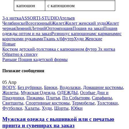
капюшон
с капюшоном
3-х нитка
ASSORTI-STUDIO
Ателье
в
Челябинске
Всесезонный
Жилет
Жилет женский худи
Жилет
черная
Зимний
Летний
Оптом
пошив
Пошив на заказ
Пошив
одежды оптом и на заказ
Розницу
с капюшонам
с карманами
с
короткими рукавами
Ткань х/б
футер
Худи Женские
Новые
Костюм детский-толстовка с капюшоном футер 3х нитка
Обратно к списку
Раньше
Пошив кадетской формы
Похожие сообщения
05
Апр
BODY
,
Без рубрики
,
Брюки
,
Водолазки
,
Домашние костюмы
,
Жилеты
,
Мужская Одежда
,
ОДЕЖДЫ
,
Особые Дни и
Праздники
,
Пижамы
,
Платья
,
По Событиям
,
Сарафаны
,
Свитшоты
,
Спортивные костюмы
,
Термобелье
,
Толстовки
,
Футболки
,
Халаты
,
Худи
,
Шорты
,
Юбки
Мужская одежда с вышивкой или с печатью
принта и сувенирах на заказ