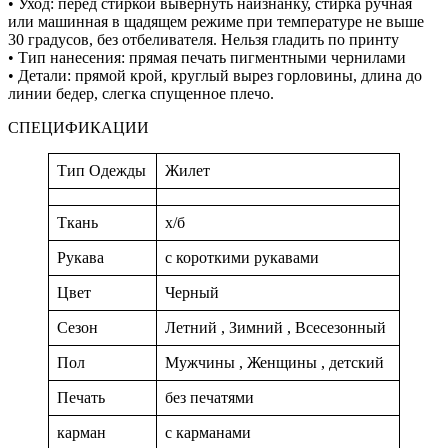
• Уход: перед стиркой вывернуть наизнанку, стирка ручная
или машинная в щадящем режиме при температуре не выше
30 градусов, без отбеливателя. Нельзя гладить по принту
• Тип нанесения: прямая печать пигментными чернилами
• Детали: прямой крой, круглый вырез горловины, длина до
линии бедер, слегка спущенное плечо.
СПЕЦИФИКАЦИИ
Тип Одежды
Жилет
Ткань
х/б
Рукава
с короткими рукавами
Цвет
Черный
Сезон
Летний , Зимний , Всесезонный
Пол
Мужчины , Женщины , детский
Печать
без печатями
карман
с карманами