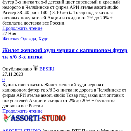
футер 3-х нитка тк х-б детский цвет сиреневый и красный
недорого в Челябинске от фирма АРИ ателье assorti-studio
Размер 38- 40 рост 140. ( 8-10 лет).. Товар под заказ для
оптовых покупателей Акции и скидки от 2% до 20% +
бесплатна доставка все России.
Продолжить чтение
27
Ноя
Женская Одежда
,
Худи
Жилет женский худи черная с капюшоном футер
тк х/б 3-х нитка
Опубликовано
BESIRI
27.11.2023
0
Купить или заказать Жилет женский худи черная с
капюшоном футер тк х/б 3-х нитка не дорога в Челябинске от
фирма АРИ ателье assorti-studio Товар под заказ для оптовых
покупателей Акции и скидки от 2% до 20% + бесплатна
доставка все России.
Продолжить чтение
ASSORTI-STUDIO
Ателье пошив DTF Печать и Машинная