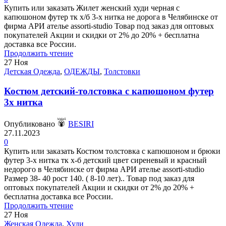
Купить или заказать Жилет женский худи черная с
капюшоном футер тк х/б 3-х нитка не дорога в Челябинске от
фирма АРИ ателье assorti-studio Товар под заказ для оптовых
покупателей Акции и скидки от 2% до 20% + бесплатна
доставка все России.
Продолжить чтение
27
Ноя
Детская Одежда
,
ОДЕЖДЫ
,
Толстовки
Костюм детский-толстовка с капюшоном футер
3х нитка
Опубликовано
BESIRI
27.11.2023
0
Купить или заказать Костюм толстовка с капюшоном и брюки
футер 3-х нитка тк х-б детский цвет сиреневый и красный
недорого в Челябинске от фирма АРИ ателье assorti-studio
Размер 38- 40 рост 140. ( 8-10 лет).. Товар под заказ для
оптовых покупателей Акции и скидки от 2% до 20% +
бесплатна доставка все России.
Продолжить чтение
27
Ноя
Женская Одежда
,
Худи