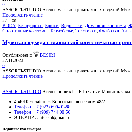
0
ASSORTI-STUDIO Ателье магазин трикотажных изделий Мужская
Продолжить чтение
27
Ноя
BODY
,
Без рубрики
,
Брюки
,
Водолазки
,
Домашние костюмы
,
Ж
Спортивные костюмы
,
Термобелье
,
Толстовки
,
Футболки
,
Хала
Мужская одежда с вышивкой или с печатью принт
Опубликовано
BESIRI
27.11.2023
0
ASSORTI-STUDIO Ателье магазин трикотажных изделий Мужская
Продолжить чтение
ASSORTI-STUDIO
Ателье пошив DTF Печать и Машинная выши
454010 Челябинск Копейское шоссе дом 48/2
Телефон: +7 (922) 699-01-88
Телефон: +7 (909) 744-08-50
Э-ПОЧТА: aritekstil@mail.ru
Недавние публикации