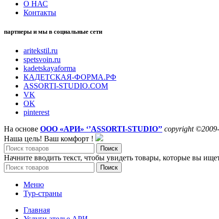
О НАС
Контакты
партнеры и мы в социальные сети
aritekstil.ru
spetsvoin.ru
kadetskayaforma
КАДЕТСКАЯ-ФОРМА.РФ
ASSORTI-STUDIO.COM
VK
OK
pinterest
На основе
ООО «АРИ» ‘’ASSORTI-STUDIO’’
copyright ©2009
Наша цель! Ваш комфорт !
Поиск
Начните вводить текст, чтобы увидеть товары, которые вы ищет
Поиск
Меню
Тур-страны
Главная
Услуги ателье АРИ