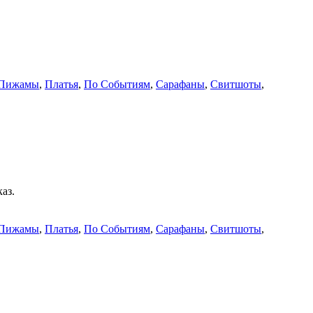
Пижамы
,
Платья
,
По Событиям
,
Сарафаны
,
Свитшоты
,
аз.
Пижамы
,
Платья
,
По Событиям
,
Сарафаны
,
Свитшоты
,