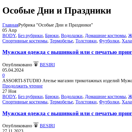
Особые Дни и Праздники
Главная
Рубрика "Особые Дни и Праздники"
05
Апр
BODY
,
Без рубрики
,
Брюки
,
Водолазки
,
Домашние костюмы
,
Ж
Спортивные костюмы
,
Термобелье
,
Толстовки
,
Футболки
,
Хала
Мужская одежда с вышивкой или с печатью принт
Опубликовано
BESIRI
05.04.2024
0
ASSORTI-STUDIO Ателье магазин трикотажных изделий Мужская
Продолжить чтение
27
Ноя
BODY
,
Без рубрики
,
Брюки
,
Водолазки
,
Домашние костюмы
,
Ж
Спортивные костюмы
,
Термобелье
,
Толстовки
,
Футболки
,
Хала
Мужская одежда с вышивкой или с печатью принт
Опубликовано
BESIRI
27.11.2023