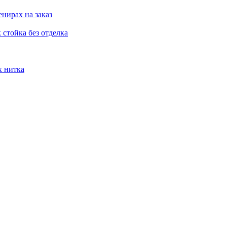
нирах на заказ
стойка без отделка
х нитка