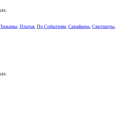
аз.
Пижамы
,
Платья
,
По Событиям
,
Сарафаны
,
Свитшоты
,
аз.