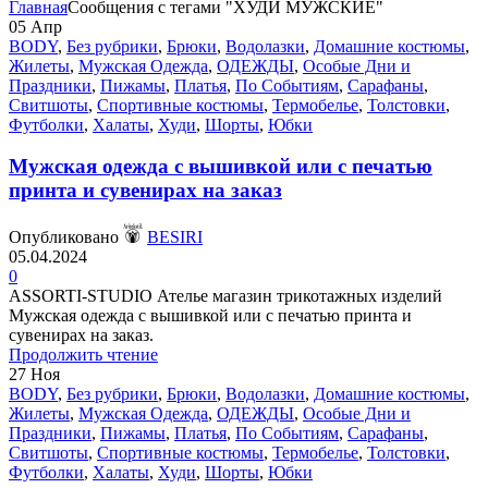
Главная
Сообщения с тегами "ХУДИ МУЖСКИЕ"
05
Апр
BODY
,
Без рубрики
,
Брюки
,
Водолазки
,
Домашние костюмы
,
Жилеты
,
Мужская Одежда
,
ОДЕЖДЫ
,
Особые Дни и
Праздники
,
Пижамы
,
Платья
,
По Событиям
,
Сарафаны
,
Свитшоты
,
Спортивные костюмы
,
Термобелье
,
Толстовки
,
Футболки
,
Халаты
,
Худи
,
Шорты
,
Юбки
Мужская одежда с вышивкой или с печатью
принта и сувенирах на заказ
Опубликовано
BESIRI
05.04.2024
0
ASSORTI-STUDIO Ателье магазин трикотажных изделий
Мужская одежда с вышивкой или с печатью принта и
сувенирах на заказ.
Продолжить чтение
27
Ноя
BODY
,
Без рубрики
,
Брюки
,
Водолазки
,
Домашние костюмы
,
Жилеты
,
Мужская Одежда
,
ОДЕЖДЫ
,
Особые Дни и
Праздники
,
Пижамы
,
Платья
,
По Событиям
,
Сарафаны
,
Свитшоты
,
Спортивные костюмы
,
Термобелье
,
Толстовки
,
Футболки
,
Халаты
,
Худи
,
Шорты
,
Юбки