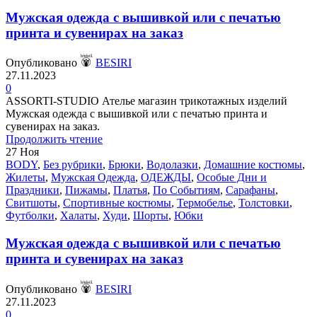
Мужская одежда с вышивкой или с печатью
принта и сувенирах на заказ
Опубликовано
BESIRI
27.11.2023
0
ASSORTI-STUDIO Ателье магазин трикотажных изделий
Мужская одежда с вышивкой или с печатью принта и
сувенирах на заказ.
Продолжить чтение
27
Ноя
BODY
,
Без рубрики
,
Брюки
,
Водолазки
,
Домашние костюмы
,
Жилеты
,
Мужская Одежда
,
ОДЕЖДЫ
,
Особые Дни и
Праздники
,
Пижамы
,
Платья
,
По Событиям
,
Сарафаны
,
Свитшоты
,
Спортивные костюмы
,
Термобелье
,
Толстовки
,
Футболки
,
Халаты
,
Худи
,
Шорты
,
Юбки
Мужская одежда с вышивкой или с печатью
принта и сувенирах на заказ
Опубликовано
BESIRI
27.11.2023
0