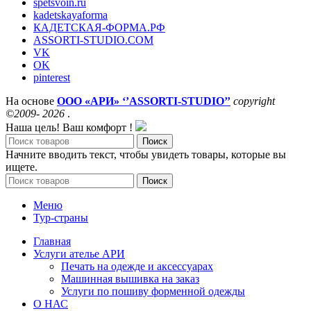
spetsvoin.ru
kadetskayaforma
КАДЕТСКАЯ-ФОРМА.РФ
ASSORTI-STUDIO.COM
VK
OK
pinterest
На основе
ООО «АРИ» ‘’ASSORTI-STUDIO’’
copyright
©2009- 2026
.
Наша цель! Ваш комфорт !
Поиск
Начните вводить текст, чтобы увидеть товары, которые вы
ищете.
Поиск
Меню
Тур-страны
Главная
Услуги ателье АРИ
Печать на одежде и аксессуарах
Машинная вышивка на заказ
Услуги по пошиву форменной одежды
О НАС