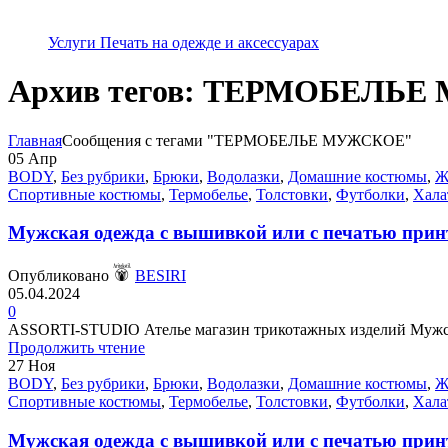
Услуги Печать на одежде и аксессуарах
Архив тегов: ТЕРМОБЕЛЬ
Главная
Сообщения с тегами "ТЕРМОБЕЛЬЕ МУЖСКОЕ"
05
Апр
BODY
,
Без рубрики
,
Брюки
,
Водолазки
,
Домашние костюмы
,
Ж
Спортивные костюмы
,
Термобелье
,
Толстовки
,
Футболки
,
Хала
Мужская одежда с вышивкой или с печатью принт
Опубликовано
BESIRI
05.04.2024
0
ASSORTI-STUDIO Ателье магазин трикотажных изделий Мужская
Продолжить чтение
27
Ноя
BODY
,
Без рубрики
,
Брюки
,
Водолазки
,
Домашние костюмы
,
Ж
Спортивные костюмы
,
Термобелье
,
Толстовки
,
Футболки
,
Хала
Мужская одежда с вышивкой или с печатью принт