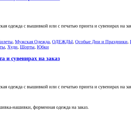
 одежда с вышивкой или с печатью принта и сувенирах на зак
илеты
,
Мужская Одежда
,
ОДЕЖДЫ
,
Особые Дни и Праздники
,
ты
,
Худи
,
Шорты
,
Юбки
а и сувенирах на заказ
 одежда с вышивкой или с печатью принта и сувенирах на зак
вка-нашивки, форменная одежда на заказ.