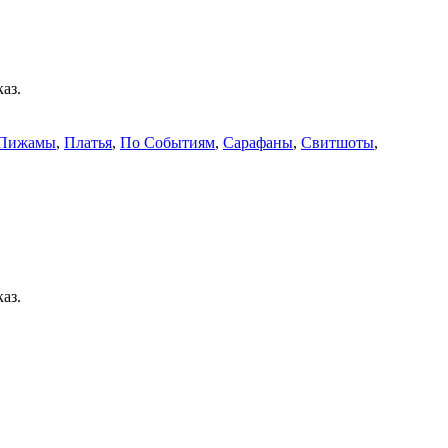
аз.
Пижамы
,
Платья
,
По Событиям
,
Сарафаны
,
Свитшоты
,
аз.