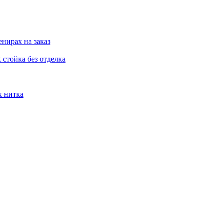
нирах на заказ
стойка без отделка
х нитка