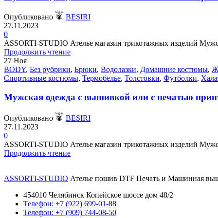
Опубликовано
BESIRI
27.11.2023
0
ASSORTI-STUDIO Ателье магазин трикотажных изделий Мужская
Продолжить чтение
27
Ноя
BODY
,
Без рубрики
,
Брюки
,
Водолазки
,
Домашние костюмы
,
Ж
Спортивные костюмы
,
Термобелье
,
Толстовки
,
Футболки
,
Хала
Мужская одежда с вышивкой или с печатью принт
Опубликовано
BESIRI
27.11.2023
0
ASSORTI-STUDIO Ателье магазин трикотажных изделий Мужская
Продолжить чтение
ASSORTI-STUDIO
Ателье пошив DTF Печать и Машинная выши
454010 Челябинск Копейское шоссе дом 48/2
Телефон: +7 (922) 699-01-88
Телефон: +7 (909) 744-08-50