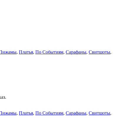
Пижамы
,
Платья
,
По Событиям
,
Сарафаны
,
Свитшоты
,
аз.
Пижамы
,
Платья
,
По Событиям
,
Сарафаны
,
Свитшоты
,